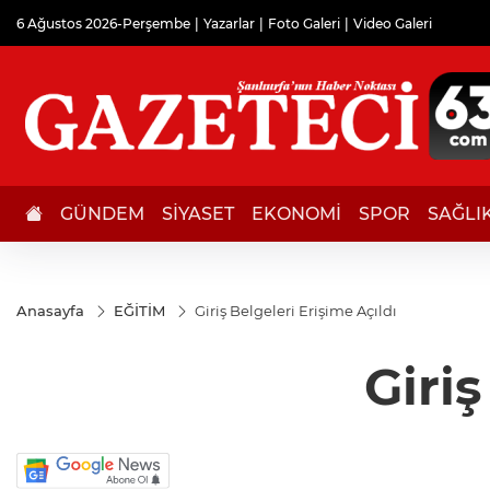
6 Ağustos 2026-Perşembe
Yazarlar
Foto Galeri
Video Galeri
GÜNDEM
SİYASET
EKONOMİ
SPOR
SAĞLI
Anasayfa
EĞİTİM
Giriş Belgeleri Erişime Açıldı
Giriş