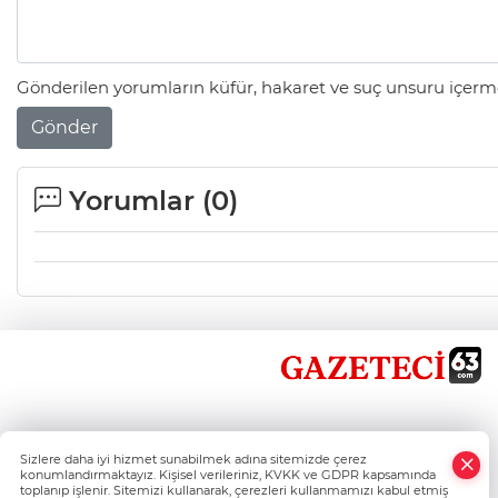
Gönderilen yorumların küfür, hakaret ve suç unsuru içerme
Gönder
Yorumlar (
0
)
×
Sizlere daha iyi hizmet sunabilmek adına sitemizde çerez
Whatsapp
konumlandırmaktayız. Kişisel verileriniz, KVKK ve GDPR kapsamında
toplanıp işlenir. Sitemizi kullanarak, çerezleri kullanmamızı kabul etmiş