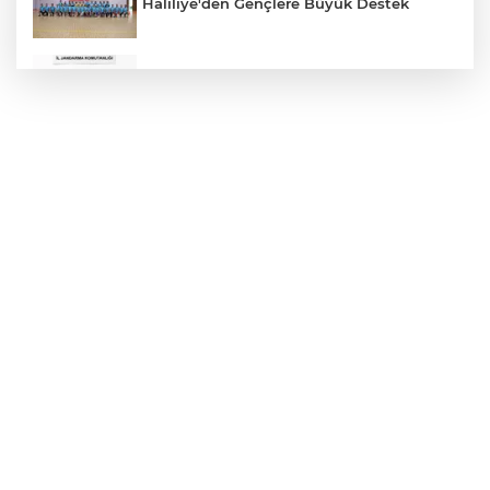
Haliliye'den Gençlere Büyük Destek
Çok Sayıda Ürün Ele Geçirildi
Hikmet Başak’tan Ulaşım Çalışması
Atatürk Bulvarında Asfalt Yenileniyor
Gazze'de Soykırım Devam Ediyor