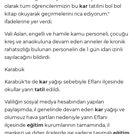
olarak tüm öğrencilerimizin bu
kar
tatilini bol bol
kitap okuyarak geçirmelerini rica ediyorum."
ifadelerine yer verdi.
Vali Aslan, engelli ve hamile kamu personeli, çocuğu
kreş ve anaokuluna devam eden anneler ile kronik
rahatsızlığı bulunan personelin de 1 gün idari izinli
sayılacağını bildirdi.
Karabük
Karabük'te de
kar
yağışı sebebiyle Eflani ilçesinde
okullar yarın
tatil
edildi.
Valiliğin sosyal medya hesabından yapılan
paylaşımda, il genelinde devam eden
kar
yağışı ve
olumsuz hava şartları nedeniyle yarın Eflani
ilçesinde
eğitim
kurumlarının tamamında, il
merkezi ve diğer ilçelerde ise sadece taşımalı
eğitim