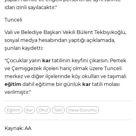
idari izinli sayılacaktır."
Tunceli
Vali ve Belediye Başkan Vekili Bülent Tekbıyıkoğlu,
sosyal medya hesabından yaptığı açıklamada,
şunları kaydetti:
"Çocuklar yarın
kar
tatilinin keyfini çıkarsın. Pertek
ve Çemişgezek ilçeleri hariç olmak üzere Tunceli
merkez ve diğer ilçelerinde köy okulları ve taşımalı
eğitim
dahil eğitime bir günlük
kar
tatili molası
verilmiştir."
Eğitim
Kar
Okul
Tatil
Hava Durumu
Kaynak: AA