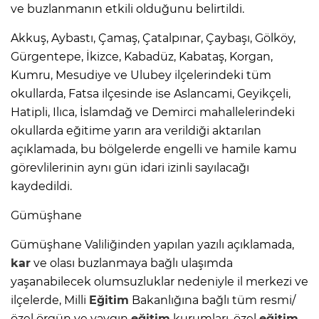
ve buzlanmanın etkili olduğunu belirtildi.
Akkuş, Aybastı, Çamaş, Çatalpınar, Çaybaşı, Gölköy,
Gürgentepe, İkizce, Kabadüz, Kabataş, Korgan,
Kumru, Mesudiye ve Ulubey ilçelerindeki tüm
okullarda, Fatsa ilçesinde ise Aslancami, Geyikçeli,
Hatipli, Ilıca, İslamdağ ve Demirci mahallelerindeki
okullarda eğitime yarın ara verildiği aktarılan
açıklamada, bu bölgelerde engelli ve hamile kamu
görevlilerinin aynı gün idari izinli sayılacağı
kaydedildi.
Gümüşhane
Gümüşhane Valiliğinden yapılan yazılı açıklamada,
kar
ve olası buzlanmaya bağlı ulaşımda
yaşanabilecek olumsuzluklar nedeniyle il merkezi ve
ilçelerde, Milli
Eğitim
Bakanlığına bağlı tüm resmi/
özel örgün ve yaygın
eğitim
kurumları, özel
eğitim