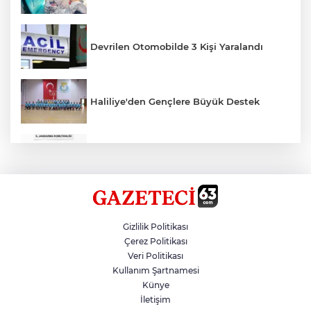
Devrilen Otomobilde 3 Kişi Yaralandı
Haliliye'den Gençlere Büyük Destek
Çok Sayıda Ürün Ele Geçirildi
Hikmet Başak’tan Ulaşım Çalışması
Gizlilik Politikası
Çerez Politikası
Veri Politikası
Atatürk Bulvarında Asfalt Yenileniyor
Kullanım Şartnamesi
Künye
İletişim