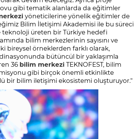
i olarak devam edeceğiz. Ayrıca proje
şovu gibi tematik alanlarda da eğitimler
merkezi
yöneticilerine yönelik eğitimler de
imiz Bilim İletişimi Akademisi ile bu süreci
e teknoloji üreten bir Türkiye hedefi
amında bilim merkezlerinin sayısını ve
 bireysel örneklerden farklı olarak,
dinasyonunda bütüncül bir yaklaşımla
eren 36
bilim merkezi
TEKNOFEST, bilim
ay misyonu gibi birçok önemli etkinlikte
lü bir bilim iletişimi ekosistemi oluşturuyor."