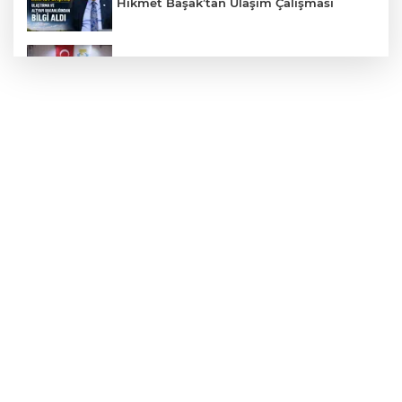
Hikmet Başak’tan Ulaşım Çalışması
Haliliye'den Gençlere Büyük Destek
Çok Sayıda Ürün Ele Geçirildi
Taş Tepelere Yurt Dışı Tanıtımı
Gazze'de Soykırım Devam Ediyor