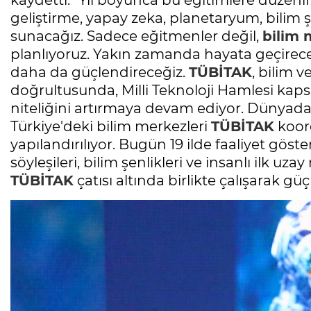
kaydetti: "Yıl boyunca bu eğitimlere düzenl
geliştirme, yapay zeka, planetaryum, bilim 
sunacağız. Sadece eğitmenler değil,
bilim 
planlıyoruz. Yakın zamanda hayata geçireceğ
daha da güçlendireceğiz.
TÜBİTAK
, bilim v
doğrultusunda, Milli Teknoloji Hamlesi kaps
niteliğini artırmaya devam ediyor. Dünyadaki
Türkiye'deki bilim merkezleri
TÜBİTAK
koor
yapılandırılıyor. Bugün 19 ilde faaliyet göst
söyleşileri, bilim şenlikleri ve insanlı ilk uz
TÜBİTAK
çatısı altında birlikte çalışarak güç