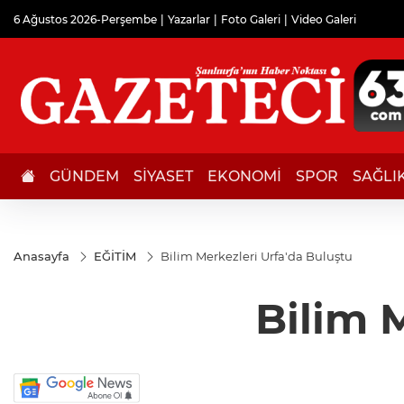
6 Ağustos 2026-Perşembe
Yazarlar
Foto Galeri
Video Galeri
GÜNDEM
SİYASET
EKONOMİ
SPOR
SAĞLI
Anasayfa
EĞİTİM
Bilim Merkezleri Urfa'da Buluştu
Bilim 