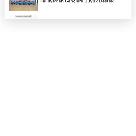
Haliliye'den Gençlere Büyük Destek
Çok Sayıda Ürün Ele Geçirildi
Hikmet Başak’tan Ulaşım Çalışması
Atatürk Bulvarında Asfalt Yenileniyor
Gazze'de Soykırım Devam Ediyor