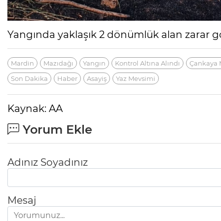
Yangında yaklaşık 2 dönümlük alan zarar g
Mardin
Mazıdağı
Yangın
Kontrol Altına Alındı
Çankaya 
Son Dakika
Haber
Asayiş
Yaz Mevsimi
Kaynak: AA
Yorum Ekle
Adınız Soyadınız
Mesaj