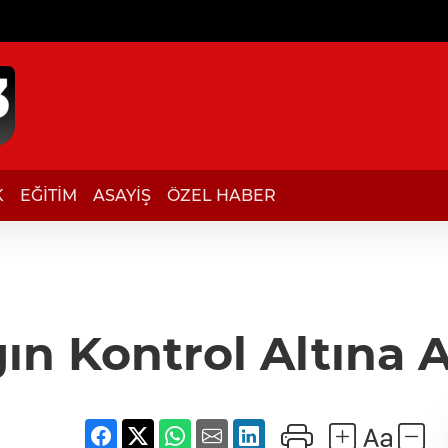
K
EĞİTİM
ASAYİŞ
ÖZEL HABER
ın Kontrol Altına A