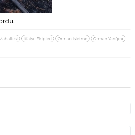
ördü.
Mahallesi
Itfaiye Ekipleri
Orman İşletme
Orman Yanğını