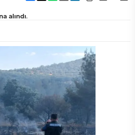
na alındı
.