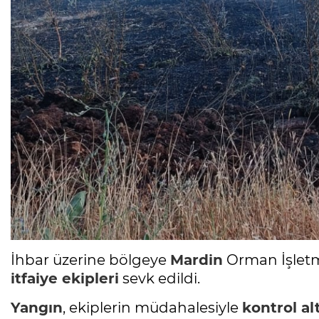
İhbar üzerine bölgeye
Mardin
Orman İşletm
itfaiye ekipleri
sevk edildi.
Yangın
, ekiplerin müdahalesiyle
kontrol al