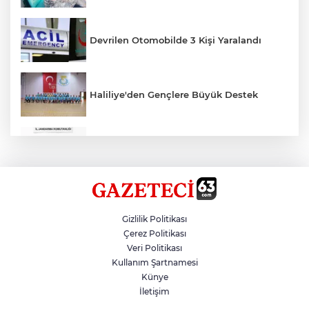
Devrilen Otomobilde 3 Kişi Yaralandı
Haliliye'den Gençlere Büyük Destek
Çok Sayıda Ürün Ele Geçirildi
Hikmet Başak’tan Ulaşım Çalışması
Gizlilik Politikası
Çerez Politikası
Veri Politikası
Atatürk Bulvarında Asfalt Yenileniyor
Kullanım Şartnamesi
Künye
İletişim