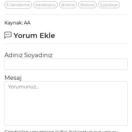
İl Jandarma
Karaköprü
Birecik
Bozova
Eyyübiye
Kaynak: AA
Yorum Ekle
Adınız Soyadınız
Mesaj
Gönderilen yorumların küfür, hakaret ve suç unsuru