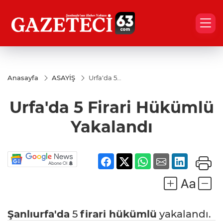
Anasayfa
ASAYİŞ
Urfa'da 5
Firari
Hükümlü
Urfa'da 5 Firari Hükümlü
Yakalandı
Yakalandı
Şanlıurfa'da
5
firari hükümlü
yakalandı.