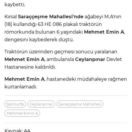
kaybetti.
Kırsal
Saraççeşme Mahallesi'nde
ağabeyi M.A'nın
(18) kullandığı 63 HE 086 plakalı traktörün
römorkunda bulunan 6 yaşındaki
Mehmet Emin A
,
dengesini kaybederek düştü.
Traktörün üzerinden geçmesi sonucu yaralanan
Mehmet Emin A
, ambulansla
Ceylanpınar
Devlet
Hastanesine kaldırıldı.
Mehmet Emin A
, hastanedeki müdahaleye rağmen
kurtarılamadı.
Şanlıurfa
Ceylanpınar
Saraççeşme Mahallesi
Mehmet Emin A
Kaynak: AA