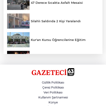
47 Derece Sıcakta Asfalt Mesaisi
Silahlı Saldırıda 2 Kişi Yaralandı
Kur'an Kursu Öğrencilerine Eğitim
Otomobil Eşeğe Çarptı 4 Yaralı
Siverek’te Mahmut Gülel Dönemi
Gizlilik Politikası
Çerez Politikası
Veri Politikası
Filistin Konvoyuna Coşkulu Karşılama
Kullanım Şartnamesi
Künye