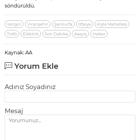
söndürüldü.
Yangın
Viranşehir
Şanlıurfa
Itfaiye
Kışla Mahallesi
Trafo
Elektrik
Son Dakika
Asayiş
Haber
Kaynak: AA
Yorum Ekle
Adınız Soyadınız
Mesaj