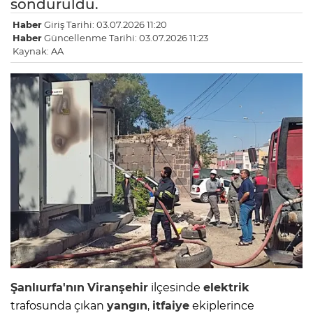
söndürüldü.
Haber
Giriş Tarihi: 03.07.2026 11:20
Haber
Güncellenme Tarihi: 03.07.2026 11:23
Kaynak: AA
Şanlıurfa'nın
Viranşehir
ilçesinde
elektrik
trafosunda çıkan
yangın
,
itfaiye
ekiplerince