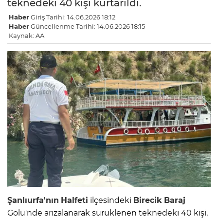
teknedeki 40 kişi kurtarıldı.
Haber
Giriş Tarihi: 14.06.2026 18:12
Haber
Güncellenme Tarihi: 14.06.2026 18:15
Kaynak: AA
Şanlıurfa'nın
Halfeti
ilçesindeki
Birecik
Baraj
Gölü'nde arızalanarak sürüklenen teknedeki 40 kişi,