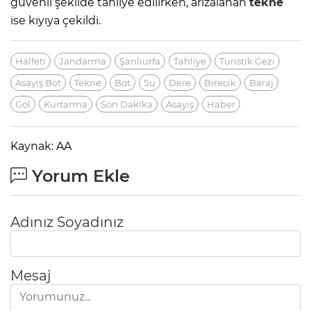
güvenli şekilde tahliye edilirken, arızalanan
tekne
ise kıyıya çekildi.
Halfeti
Jandarma
Şanlıurfa
Tahliye
Turistik Gezi
Asayiş Bot
Tekne
Bot
Su
Dere
Birecik
Baraj
Göl
Kurtarma
Son Dakika
Asayiş
Haber
Kaynak: AA
Yorum Ekle
Adınız Soyadınız
Mesaj