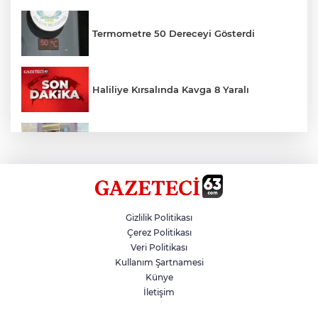
Termometre 50 Dereceyi Gösterdi
Haliliye Kırsalında Kavga 8 Yaralı
Toplu Taşımada Klima Denetimleri
Hikmet Başak’tan Ulaşım Çalışması
Gizlilik Politikası
Çerez Politikası
Veri Politikası
Sezon 18 Ağustos'ta Başlayacak
Kullanım Şartnamesi
Künye
İletişim
LGS Yerleştirme Sonuçları Açıklandı