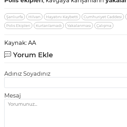
Polis ekipleri
, kavgaya karışanların
yakala
Şanlıurfa
Hilvan
Hayatını Kaybetti
Cumhuriyet Caddesi
Polis Ekipleri
Kurtarılamadı
Yakalanması
Çalışma
Kaynak: AA
Yorum Ekle
Adınız Soyadınız
Mesaj