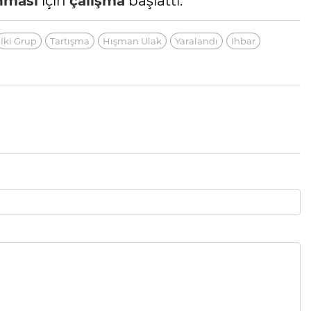
nması
için
çalışma
başlattı.
Iki Grup
Tartışma
Hışman Ulak
Yaralandı
Ihbar