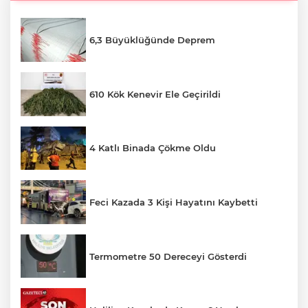
6,3 Büyüklüğünde Deprem
610 Kök Kenevir Ele Geçirildi
4 Katlı Binada Çökme Oldu
Feci Kazada 3 Kişi Hayatını Kaybetti
Termometre 50 Dereceyi Gösterdi