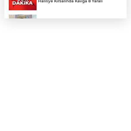
Haliliye Kırsalında Kavga 8 Yaralı
Toplu Taşımada Klima Denetimleri
Hikmet Başak’tan Ulaşım Çalışması
Sezon 18 Ağustos'ta Başlayacak
LGS Yerleştirme Sonuçları Açıklandı