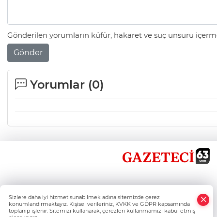
Gönderilen yorumların küfür, hakaret ve suç unsuru içerme
Gönder
Yorumlar (
0
)
×
Sizlere daha iyi hizmet sunabilmek adına sitemizde çerez
Whatsapp
konumlandırmaktayız. Kişisel verileriniz, KVKK ve GDPR kapsamında
toplanıp işlenir. Sitemizi kullanarak, çerezleri kullanmamızı kabul etmiş