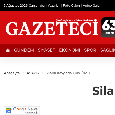
5 Ağustos 2026-Çarşamba
Yazarlar
Foto Galeri
Video Galeri
GÜNDEM
SİYASET
EKONOMİ
SPOR
SAĞLI
Anasayfa
ASAYİŞ
Silahlı Kavgada 1 Kişi Öldü
Sil