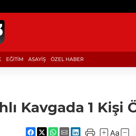
K
EĞİTİM
ASAYİŞ
ÖZEL HABER
ahlı Kavgada 1 Kişi 