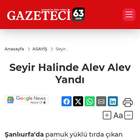
Anasayfa
ASAYİŞ
Seyir
Halinde
Alev
Seyir Halinde Alev Alev
Alev
Yandı
Yandı
Şanlıurfa'da
pamuk yüklü tırda çıkan