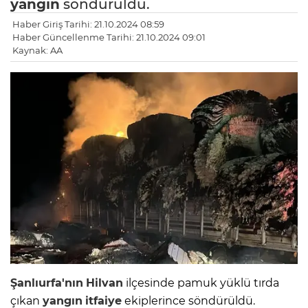
yangın
söndürüldü.
Haber Giriş Tarihi: 21.10.2024 08:59
Haber Güncellenme Tarihi: 21.10.2024 09:01
Kaynak: AA
Şanlıurfa'nın
Hilvan
ilçesinde pamuk yüklü tırda
çıkan
yangın
itfaiye
ekiplerince söndürüldü.