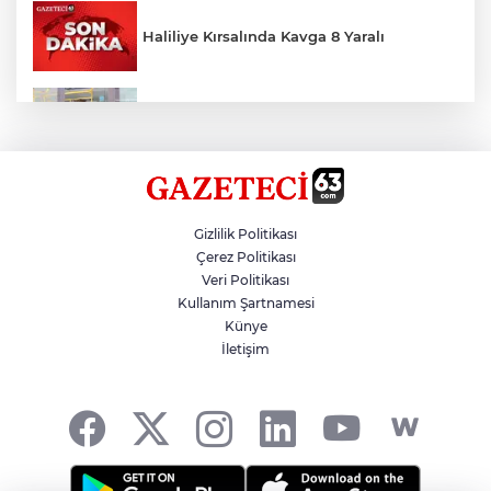
Haliliye Kırsalında Kavga 8 Yaralı
Toplu Taşımada Klima Denetimleri
Hikmet Başak’tan Ulaşım Çalışması
Gizlilik Politikası
Çerez Politikası
Veri Politikası
Sezon 18 Ağustos'ta Başlayacak
Kullanım Şartnamesi
Künye
İletişim
LGS Yerleştirme Sonuçları Açıklandı