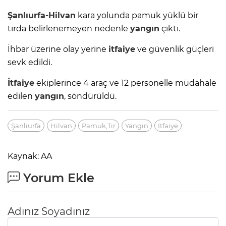
Şanlıurfa-Hilvan
kara yolunda pamuk yüklü bir
tırda belirlenemeyen nedenle
yangın
çıktı.
İhbar üzerine olay yerine
itfaiye
ve güvenlik güçleri
sevk edildi.
İtfaiye
ekiplerince 4 araç ve 12 personelle müdahale
edilen
yangın
, söndürüldü.
Şanlıurfa
Hilvan
Pamuk,Tır
Yangın
Itfaiye
Kaynak: AA
Yorum Ekle
Adınız Soyadınız