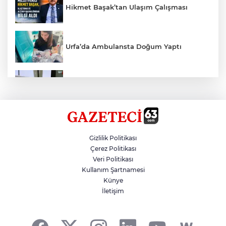
Hikmet Başak’tan Ulaşım Çalışması
Urfa’da Ambulansta Doğum Yaptı
Devrilen Otomobilde 3 Kişi Yaralandı
Sezon 18 Ağustos'ta Başlayacak
Gizlilik Politikası
Çerez Politikası
Veri Politikası
Fenerbahçe, Avantaj Elde Etti
Kullanım Şartnamesi
Künye
İletişim
Haliliye'den Gençlere Büyük Destek