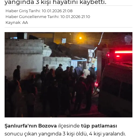
yangında 3 kişi hayatını kaybetti.
Haber Giriş Tarihi: 10.01.2026 21:08
Haber Güncellenme Tarihi: 10.01.2026 21:10
Kaynak: AA
Şanlıurfa'nın
Bozova
ilçesinde
tüp patlaması
sonucu çıkan yangında 3 kişi öldü, 4 kişi yaralandı.