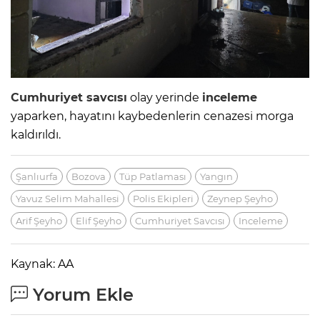
Cumhuriyet savcısı
olay yerinde
inceleme
yaparken, hayatını kaybedenlerin cenazesi morga
kaldırıldı.
Şanlıurfa
Bozova
Tüp Patlaması
Yangın
Yavuz Selim Mahallesi
Polis Ekipleri
Zeynep Şeyho
Arif Şeyho
Elif Şeyho
Cumhuriyet Savcısı
Inceleme
Kaynak: AA
Yorum Ekle