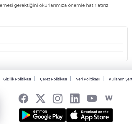
mesi gerektiğini okurlarımıza önemle hatırlatırız!
Gizlilik Politikası
Çerez Politikası
Veri Politikası
Kullanım Şar
sı... -
HABER YAZILIMI
ve TURKTICARET.NET projesidir Copyright© 2006-20