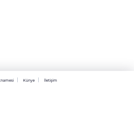
tnamesi
Künye
İletişim
26 Tüm hakları saklıdır.