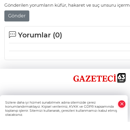
Gönderilen yorumların küfür, hakaret ve suç unsuru içerme
Gönder
Yorumlar (
0
)
×
Sizlere daha iyi hizmet sunabilmek adına sitemizde çerez
Whatsapp
konumlandırmaktayız. Kişisel verileriniz, KVKK ve GDPR kapsamında
toplanıp işlenir. Sitemizi kullanarak, çerezleri kullanmamızı kabul etmiş
olacaksınız.
Şanlıurfa'nın Haber Nokta