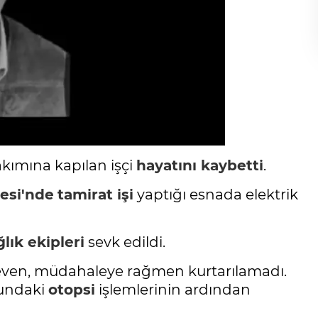
akımına kapılan işçi
hayatını kaybetti
.
esi'nde
tamirat işi
yaptığı esnada elektrik
ğlık ekipleri
sevk edildi.
Seven, müdahaleye rağmen kurtarılamadı.
undaki
otopsi
işlemlerinin ardından