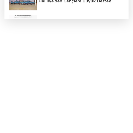
Haliliye'den Gençlere Büyük Destek
Çok Sayıda Ürün Ele Geçirildi
Hikmet Başak’tan Ulaşım Çalışması
Atatürk Bulvarında Asfalt Yenileniyor
Gazze'de Soykırım Devam Ediyor