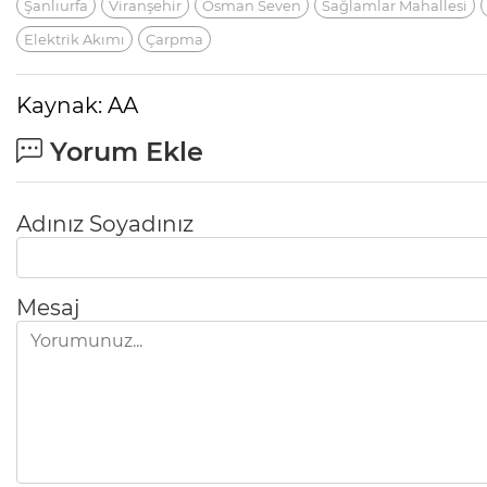
Şanlıurfa
Viranşehir
Osman Seven
Sağlamlar Mahallesi
Elektrik Akımı
Çarpma
Kaynak: AA
Yorum Ekle
Adınız Soyadınız
Mesaj