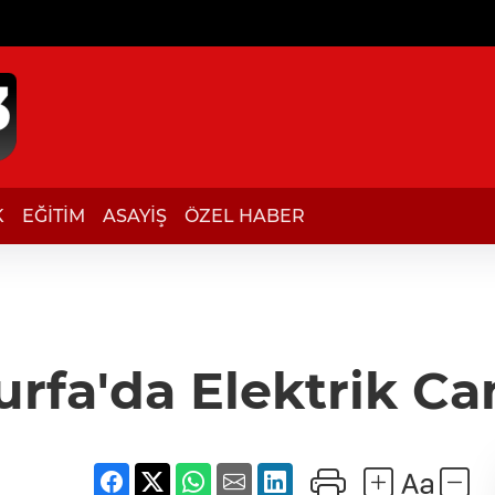
K
EĞİTİM
ASAYİŞ
ÖZEL HABER
urfa'da Elektrik Ca