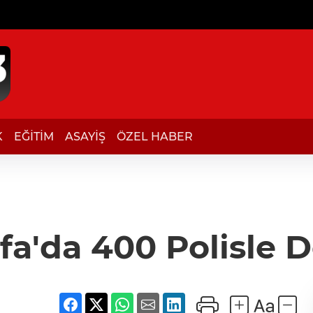
K
EĞİTİM
ASAYİŞ
ÖZEL HABER
rfa'da 400 Polisle 