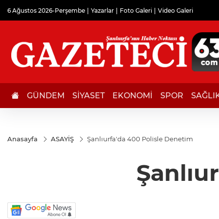
6 Ağustos 2026-Perşembe
Yazarlar
Foto Galeri
Video Galeri
GÜNDEM
SİYASET
EKONOMİ
SPOR
SAĞLI
Anasayfa
ASAYİŞ
Şanlıurfa'da 400 Polisle Denetim
Şanlıu