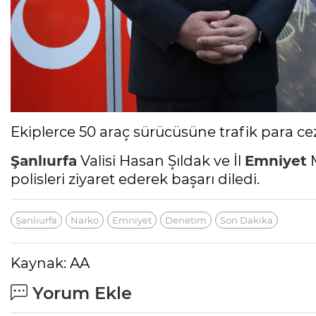
Ekiplerce 50 araç sürücüsüne trafik para ce
Şanlıurfa
Valisi Hasan Şıldak ve İl
Emniyet
M
polisleri ziyaret ederek başarı diledi.
Şanlıurfa
Narko
Emniyet
Denetim
Son Dakika
Kaynak: AA
Yorum Ekle