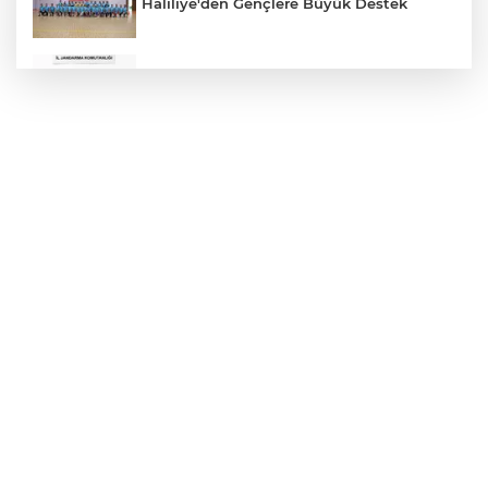
Haliliye'den Gençlere Büyük Destek
Çok Sayıda Ürün Ele Geçirildi
Hikmet Başak’tan Ulaşım Çalışması
Atatürk Bulvarında Asfalt Yenileniyor
Gazze'de Soykırım Devam Ediyor