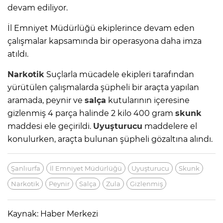
devam ediliyor.
İl Emniyet Müdürlüğü ekiplerince devam eden
çalışmalar kapsamında bir operasyona daha imza
atıldı.
Narkotik
Suçlarla mücadele ekipleri tarafından
yürütülen çalışmalarda şüpheli bir araçta yapılan
aramada, peynir ve
salça
kutularının içeresine
gizlenmiş 4 parça halinde 2 kilo 400 gram
skunk
maddesi ele geçirildi.
Uyuşturucu
maddelere el
konulurken, araçta bulunan şüpheli gözaltına alındı.
Şanlıurfa
İl Emniyet Müdürlüğü
Uyuşturucu
Skunk
Narkotik
Peynir
Salça
Zula
Gizlenmiş
Kaynak: Haber Merkezi