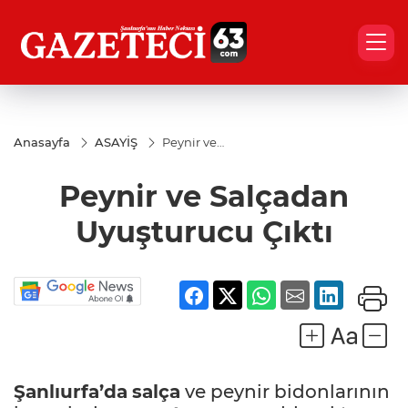
Anasayfa
ASAYİŞ
Peynir ve
Salçadan
Uyuşturucu
Peynir ve Salçadan
Çıktı
Uyuşturucu Çıktı
Şanlıurfa’da
salça
ve peynir bidonlarının