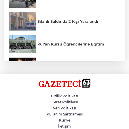
Silahlı Saldırıda 2 Kişi Yaralandı
Kur'an Kursu Öğrencilerine Eğitim
Otomobil Eşeğe Çarptı 4 Yaralı
Siverek’te Mahmut Gülel Dönemi
Gizlilik Politikası
Çerez Politikası
Veri Politikası
Filistin Konvoyuna Coşkulu Karşılama
Kullanım Şartnamesi
Künye
İletişim