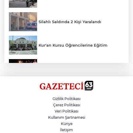
Silahlı Saldırıda 2 Kişi Yaralandı
Kur'an Kursu Öğrencilerine Eğitim
Otomobil Eşeğe Çarptı 4 Yaralı
Siverek’te Mahmut Gülel Dönemi
Gizlilik Politikası
Çerez Politikası
Veri Politikası
Filistin Konvoyuna Coşkulu Karşılama
Kullanım Şartnamesi
Künye
İletişim