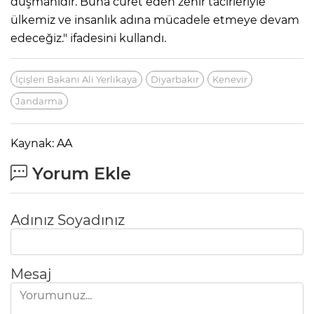
düşmanıdır. Buna cüret eden zehir tacirleriyle
ülkemiz ve insanlık adına mücadele etmeye devam
edeceğiz." ifadesini kullandı.
İçişleri Bakanı Ali Yerlikaya
Diyarbakır
Kenevir
Jandarma
Kaynak: AA
Yorum Ekle
Adınız Soyadınız
Mesaj