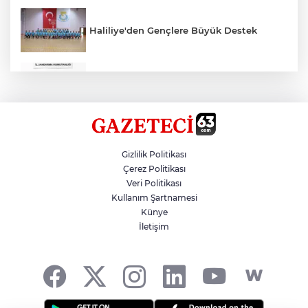
Haliliye'den Gençlere Büyük Destek
Çok Sayıda Ürün Ele Geçirildi
Hikmet Başak’tan Ulaşım Çalışması
Gizlilik Politikası
Çerez Politikası
Veri Politikası
Atatürk Bulvarında Asfalt Yenileniyor
Kullanım Şartnamesi
Künye
İletişim
Gazze'de Soykırım Devam Ediyor