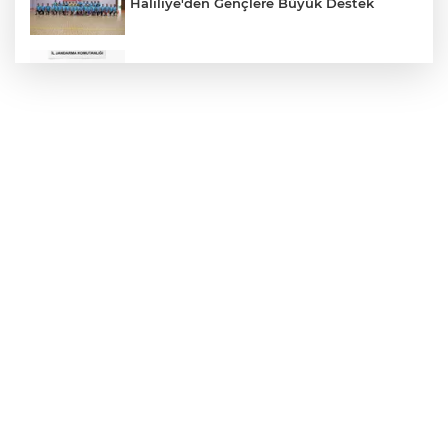
Haliliye'den Gençlere Büyük Destek
Çok Sayıda Ürün Ele Geçirildi
Hikmet Başak’tan Ulaşım Çalışması
Atatürk Bulvarında Asfalt Yenileniyor
Gazze'de Soykırım Devam Ediyor