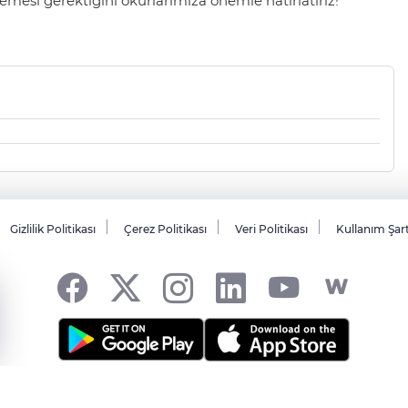
mesi gerektiğini okurlarımıza önemle hatırlatırız!
Gizlilik Politikası
Çerez Politikası
Veri Politikası
Kullanım Şar
sı... -
HABER YAZILIMI
ve TURKTICARET.NET projesidir Copyright© 2006-20