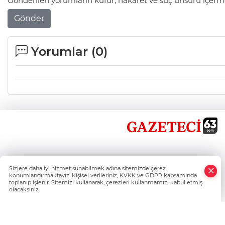
Gönderilen yorumların küfür, hakaret ve suç unsuru içerme
Gönder
Yorumlar (
0
)
×
Sizlere daha iyi hizmet sunabilmek adına sitemizde çerez
Whatsapp
konumlandırmaktayız. Kişisel verileriniz, KVKK ve GDPR kapsamında
toplanıp işlenir. Sitemizi kullanarak, çerezleri kullanmamızı kabul etmiş
olacaksınız.
Şanlıurfa'nın Haber Nokta