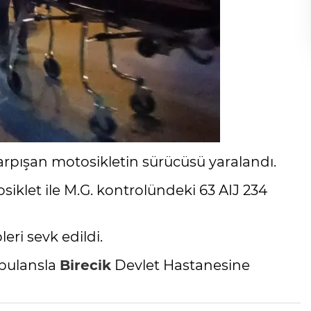
arpışan motosikletin sürücüsü yaralandı.
iklet ile M.G. kontrolündeki 63 AIJ 234
leri sevk edildi.
bulansla
Birecik
Devlet Hastanesine