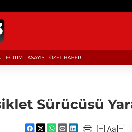
K
EĞİTİM
ASAYİŞ
ÖZEL HABER
iklet Sürücüsü Yar