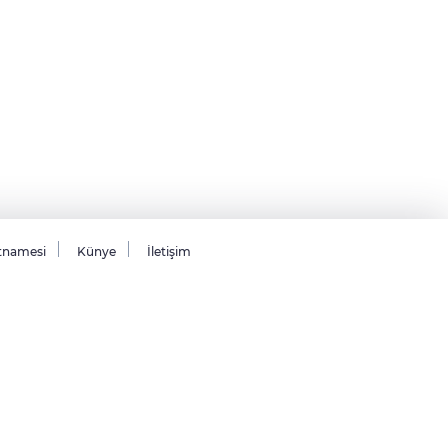
tnamesi
Künye
İletişim
26 Tüm hakları saklıdır.