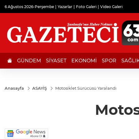
6 Ağustos 2026-Perşembe
Yazarlar
Foto Galeri
Video Galeri
GÜNDEM
SİYASET
EKONOMİ
SPOR
SAĞLI
Anasayfa
ASAYİŞ
Motosiklet Sürücüsü Yaralandı
Motos