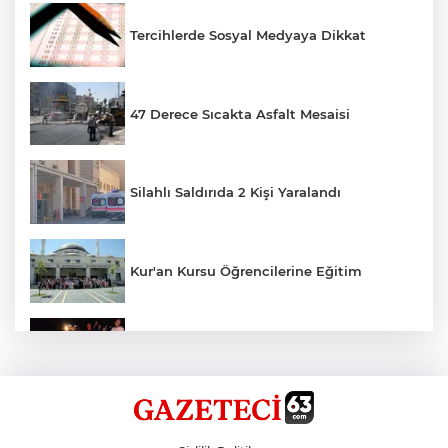
Tercihlerde Sosyal Medyaya Dikkat
47 Derece Sıcakta Asfalt Mesaisi
Silahlı Saldırıda 2 Kişi Yaralandı
Kur'an Kursu Öğrencilerine Eğitim
Otomobil Eşeğe Çarptı 4 Yaralı
Siverek’te Mahmut Gülel Dönemi