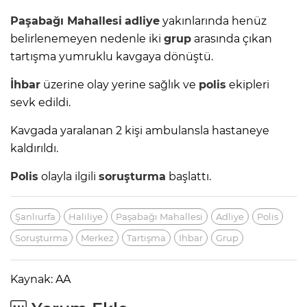
Paşabağı Mahallesi
adliye
yakınlarında henüz
belirlenemeyen nedenle iki
grup
arasında çıkan
tartışma yumruklu kavgaya dönüştü.
İhbar
üzerine olay yerine sağlık ve
polis
ekipleri
sevk edildi.
Kavgada yaralanan 2 kişi ambulansla hastaneye
kaldırıldı.
Polis
olayla ilgili
soruşturma
başlattı.
Şanlıurfa
Haliliye
Paşabağı Mahallesi
Adliye
Polis
Soruşturma
Merkez
Tartışma
Ihbar
Grup
Kaynak: AA