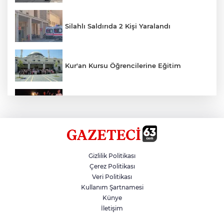
Silahlı Saldırıda 2 Kişi Yaralandı
Kur'an Kursu Öğrencilerine Eğitim
Otomobil Eşeğe Çarptı 4 Yaralı
Siverek’te Mahmut Gülel Dönemi
Gizlilik Politikası
Çerez Politikası
Veri Politikası
Filistin Konvoyuna Coşkulu Karşılama
Kullanım Şartnamesi
Künye
İletişim
Kazada 1 Kişi Öldü, 1 Kişi Yaralandı