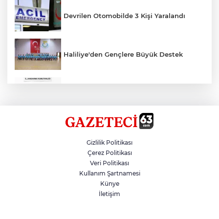
Devrilen Otomobilde 3 Kişi Yaralandı
Haliliye'den Gençlere Büyük Destek
Çok Sayıda Ürün Ele Geçirildi
Hikmet Başak’tan Ulaşım Çalışması
Gizlilik Politikası
Çerez Politikası
Veri Politikası
Atatürk Bulvarında Asfalt Yenileniyor
Kullanım Şartnamesi
Künye
İletişim
Gazze'de Soykırım Devam Ediyor