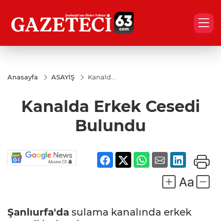
Anasayfa
ASAYİŞ
Kanalda
Erkek
Cesedi
Kanalda Erkek Cesedi
Bulundu
Bulundu
Şanlıurfa'da
sulama kanalında erkek