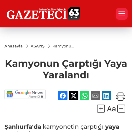
Anasayfa
ASAYİŞ
Kamyonun
Çarptığı
Yaya
Kamyonun Çarptığı Yaya
Yaralandı
Yaralandı
Şanlıurfa'da
kamyonetin çarptığı
yaya