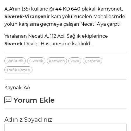
A.A'nın (35) kullandığı 44 KD 640 plakalı kamyonet,
Siverek-Viranşehir
kara yolu Yücelen Mahallesi'nde
yolun karşısına geçmeye çalışan Necati A'ya çarptı.
Yaralanan Necati A, 112 Acil Sağlık ekiplerince
Siverek
Devlet Hastanesi'ne kaldırıldı.
Şanlıurfa
Siverek
Kamyon
Yaya
Çarpma
Trafik Kazası
Kaynak: AA
Yorum Ekle
Adınız Soyadınız