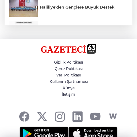
Haliliye'den Gençlere Büyük Destek
Çok Sayıda Ürün Ele Geçirildi
Hikmet Başak’tan Ulaşım Çalışması
Gizlilik Politikası
Çerez Politikası
Veri Politikası
Atatürk Bulvarında Asfalt Yenileniyor
Kullanım Şartnamesi
Künye
İletişim
Gazze'de Soykırım Devam Ediyor