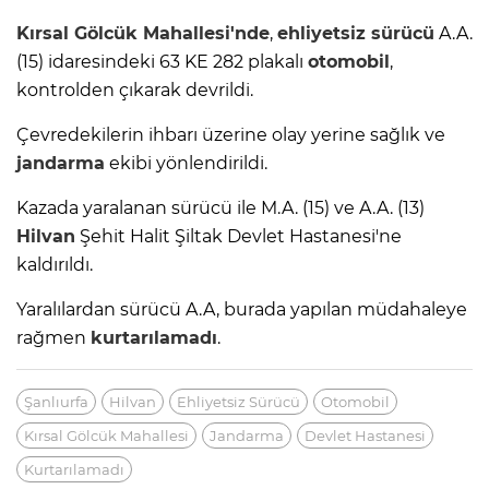
Kırsal Gölcük Mahallesi'nde
,
ehliyetsiz sürücü
A.A.
(15) idaresindeki 63 KE 282 plakalı
otomobil
,
kontrolden çıkarak devrildi.
Çevredekilerin ihbarı üzerine olay yerine sağlık ve
jandarma
ekibi yönlendirildi.
Kazada yaralanan sürücü ile M.A. (15) ve A.A. (13)
Hilvan
Şehit Halit Şiltak Devlet Hastanesi'ne
kaldırıldı.
Yaralılardan sürücü A.A, burada yapılan müdahaleye
rağmen
kurtarılamadı
.
Şanlıurfa
Hilvan
Ehliyetsiz Sürücü
Otomobil
Kırsal Gölcük Mahallesi
Jandarma
Devlet Hastanesi
Kurtarılamadı