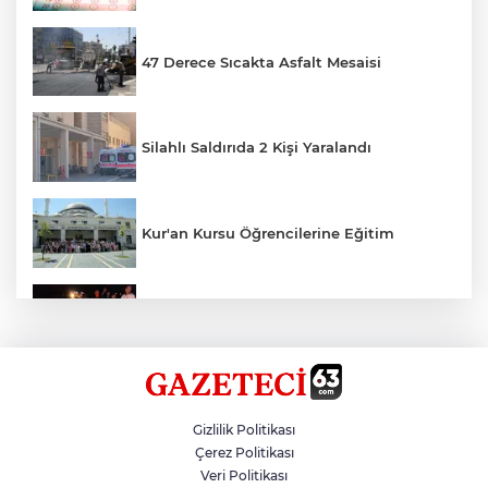
47 Derece Sıcakta Asfalt Mesaisi
Silahlı Saldırıda 2 Kişi Yaralandı
Kur'an Kursu Öğrencilerine Eğitim
Otomobil Eşeğe Çarptı 4 Yaralı
Siverek’te Mahmut Gülel Dönemi
Gizlilik Politikası
Çerez Politikası
Veri Politikası