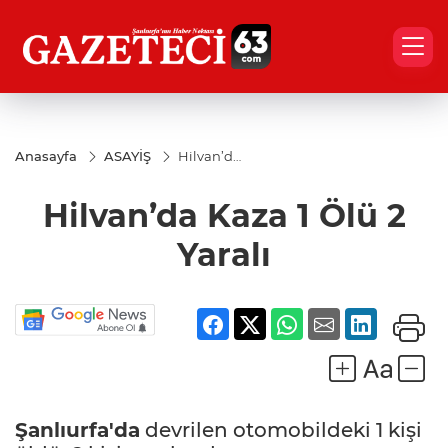
Anasayfa
ASAYİŞ
Hilvan’da
Kaza 1
Ölü 2
Hilvan’da Kaza 1 Ölü 2
Yaralı
Yaralı
Şanlıurfa'da
devrilen otomobildeki 1 kişi