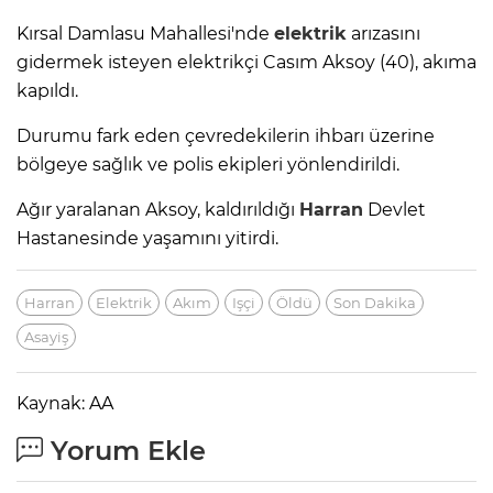
Kırsal Damlasu Mahallesi'nde
elektrik
arızasını
gidermek isteyen elektrikçi Casım Aksoy (40), akıma
kapıldı.
Durumu fark eden çevredekilerin ihbarı üzerine
bölgeye sağlık ve polis ekipleri yönlendirildi.
Ağır yaralanan Aksoy, kaldırıldığı
Harran
Devlet
Hastanesinde yaşamını yitirdi.
Harran
Elektrik
Akım
Işçi
Öldü
Son Dakika
Asayiş
Kaynak: AA
Yorum Ekle