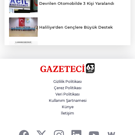
Devrilen Otomobilde 3 Kişi Yaralandı
Haliliye'den Gençlere Büyük Destek
Çok Sayıda Ürün Ele Geçirildi
Hikmet Başak’tan Ulaşım Çalışması
Gizlilik Politikası
Çerez Politikası
Veri Politikası
Atatürk Bulvarında Asfalt Yenileniyor
Kullanım Şartnamesi
Künye
İletişim
Gazze'de Soykırım Devam Ediyor