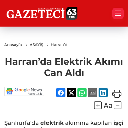
Anasayfa
ASAYİŞ
Harran’da
Elektrik
Akımı
Harran’da Elektrik Akımı
Can Aldı
Can Aldı
Şanlıurfa'da
elektrik
akımına kapılan
işçi