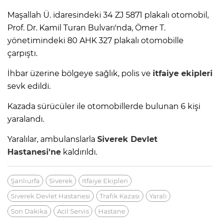
Maşallah Ü. idaresindeki 34 ZJ 5871 plakalı otomobil,
Prof. Dr. Kamil Turan Bulvarı'nda, Ömer T.
yönetimindeki 80 AHK 327 plakalı otomobille
çarpıştı.
İhbar üzerine bölgeye sağlık, polis ve
itfaiye ekipleri
sevk edildi.
Kazada sürücüler ile otomobillerde bulunan 6 kişi
yaralandı.
Yaralılar, ambulanslarla
Siverek
Devlet
Hastanesi'ne
kaldırıldı.
Şanlıurfa
Siverek
Itfaiye Ekipleri
Siverek Devlet Hastanesi
Trafik Kazası
Yaralı
Son Dakika
Acil Servis
Hastane