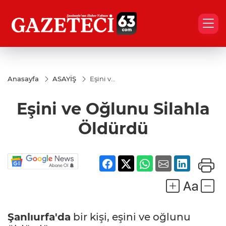
Anasayfa
ASAYİŞ
Eşini ve
Oğlunu
Silahla
Eşini ve Oğlunu Silahla
Öldürdü
Öldürdü
Şanlıurfa'da
bir kişi, eşini ve oğlunu