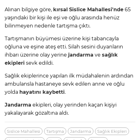
Alınan bilgiye göre,
kırsal
Sislice Mahallesi'nde
65
yaşındaki bir kişi ile eşi ve oğlu arasında henüz
bilinmeyen nedenle tartışma çıktı.
Tartışmanın büyümesi üzerine kişi tabancayla
oğluna ve eşine ateş etti. Silah sesini duyanların
ihbarı üzerine olay yerine
jandarma
ve
sağlık
ekipleri
sevk edildi.
Sağlık ekiplerince yapılan ilk müdahalenin ardından
ambulansla hastaneye sevk edilen anne ve oğlu
yolda
hayatını kaybetti
.
Jandarma
ekipleri, olay yerinden kaçan kişiyi
yakalayarak gözaltına aldı.
Sislice Mahallesi
Tartışma
Jandarma
Sağlık Ekipleri