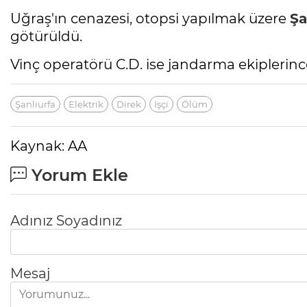
Uğraş'ın cenazesi, otopsi yapılmak üzere
Şa
götürüldü.
Vinç operatörü C.D. ise jandarma ekiplerince
Şanlıurfa
Elektrik
Direk
Işçi
Ölüm
Kaynak: AA
Yorum Ekle
Adınız Soyadınız
Mesaj