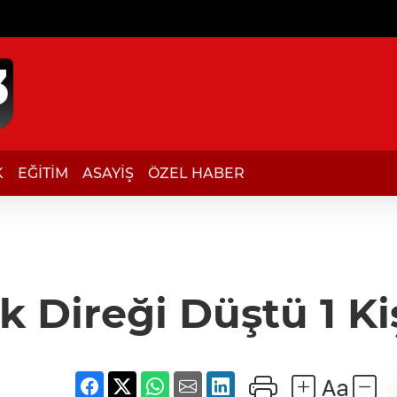
K
EĞİTİM
ASAYİŞ
ÖZEL HABER
ik Direği Düştü 1 Ki