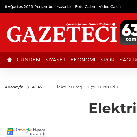
6 Ağustos 2026-Perşembe
Yazarlar
Foto Galeri
Video Galeri
GÜNDEM
SİYASET
EKONOMİ
SPOR
SAĞLI
Anasayfa
ASAYİŞ
Elektrik Direği Düştü 1 Kişi Öldü
Elektr