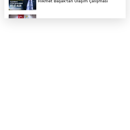
Hikmet Başak’tan Ulaşım Çalışması
Haliliye'den Gençlere Büyük Destek
Çok Sayıda Ürün Ele Geçirildi
Taş Tepelere Yurt Dışı Tanıtımı
Gazze'de Soykırım Devam Ediyor