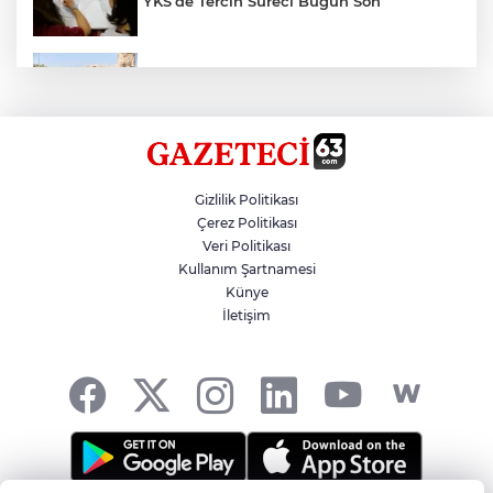
YKS’de Tercih Süreci Bugün Son
Urfa Kalesinde Çalışmalar Sürüyor
Zincirleme Kazada 7 Kişi Yaralandı
Gizlilik Politikası
Çerez Politikası
Veri Politikası
Çinli Arkeologlar, Yoğunburç’ta
Kullanım Şartnamesi
Künye
İletişim
Göçükte 1 İşçi Öldü, 1 İşçi Yaralandı