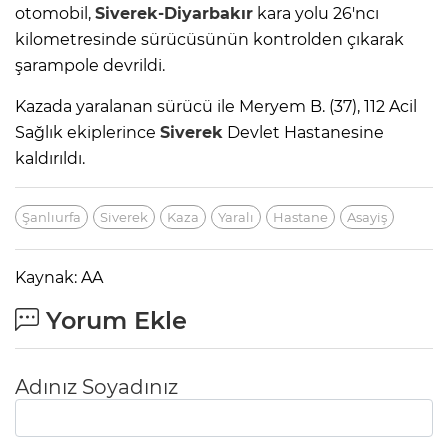
otomobil,
Siverek-Diyarbakır
kara yolu 26'ncı
kilometresinde sürücüsünün kontrolden çıkarak
şarampole devrildi.
Kazada yaralanan sürücü ile Meryem B. (37), 112 Acil
Sağlık ekiplerince
Siverek
Devlet Hastanesine
kaldırıldı.
Şanlıurfa
Siverek
Kaza
Yaralı
Hastane
Asayiş
Kaynak: AA
Yorum Ekle
Adınız Soyadınız