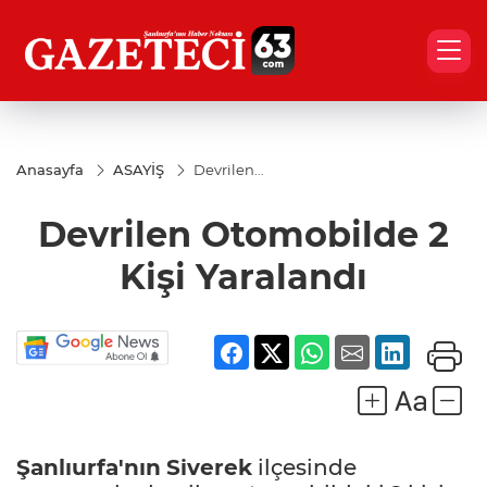
Anasayfa
ASAYİŞ
Devrilen
Otomobilde
2 Kişi
Devrilen Otomobilde 2
Yaralandı
Kişi Yaralandı
Şanlıurfa'nın
Siverek
ilçesinde