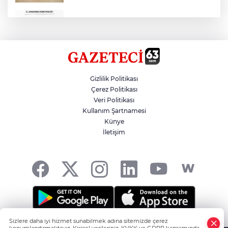
Çok Sayıda Ürün Ele Geçirildi
Hikmet Başak’tan Ulaşım Çalışması
Gizlilik Politikası
Çerez Politikası
Veri Politikası
Atatürk Bulvarında Asfalt Yenileniyor
Kullanım Şartnamesi
Künye
İletişim
Gazze'de Soykırım Devam Ediyor
Sizlere daha iyi hizmet sunabilmek adına sitemizde çerez
Şanlıurfa'nın Haber Noktası... -
HABER YAZILIMI
ve