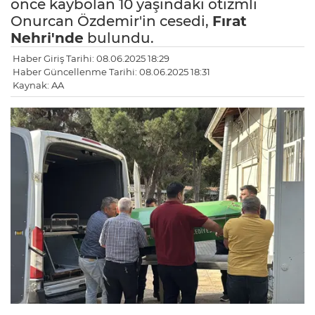
önce kaybolan 10 yaşındaki otizmli
Onurcan Özdemir'in cesedi,
Fırat
Nehri'nde
bulundu.
Haber Giriş Tarihi: 08.06.2025 18:29
Haber Güncellenme Tarihi: 08.06.2025 18:31
Kaynak: AA