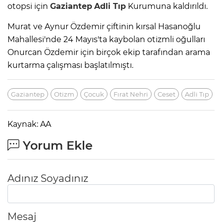
otopsi için
Gaziantep
Adli Tıp
Kurumuna kaldırıldı.
Murat ve Aynur Özdemir çiftinin kırsal Hasanoğlu
Mahallesi'nde 24 Mayıs'ta kaybolan otizmli oğulları
Onurcan Özdemir için birçok ekip tarafından arama
kurtarma çalışması başlatılmıştı.
Gaziantep
Otizm
Çocuk
Fırat Nehri
Ceset
Adli Tıp
Kaynak: AA
Yorum Ekle
Adınız Soyadınız
Mesaj