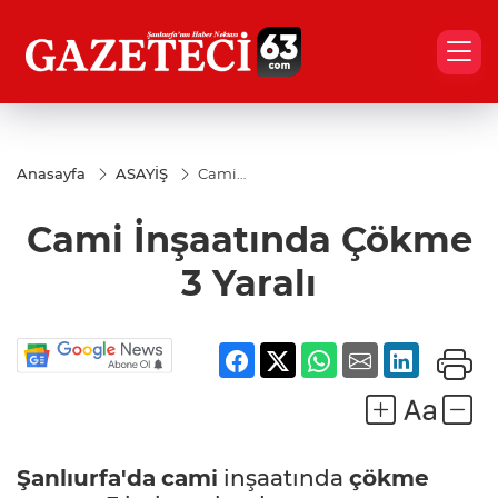
Anasayfa
ASAYİŞ
Cami
İnşaatında
Çökme 3
Cami İnşaatında Çökme
Yaralı
3 Yaralı
Şanlıurfa'da
cami
inşaatında
çökme