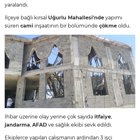
yaralandı.
İlçeye bağlı kırsal
Uğurlu Mahallesi'nde
yapımı
süren
cami
inşaatının bir bölümünde
çökme
oldu.
İhbar üzerine olay yerine çok sayıda
itfaiye
,
jandarma
,
AFAD
ve sağlık ekibi sevk edildi.
Ekiplerce yapılan çalışmanın ardından 3 işçi