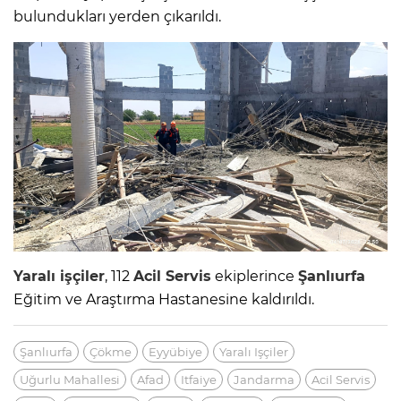
bulundukları yerden çıkarıldı.
Yaralı işçiler
, 112
Acil Servis
ekiplerince
Şanlıurfa
Eğitim ve Araştırma Hastanesine kaldırıldı.
Şanlıurfa
Çökme
Eyyübiye
Yaralı Işçiler
Uğurlu Mahallesi
Afad
Itfaiye
Jandarma
Acil Servis