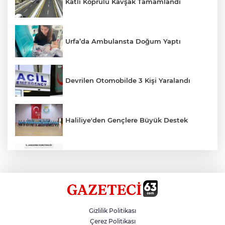
Katlı Köprülü Kavşak Tamamlandı
Urfa’da Ambulansta Doğum Yaptı
Devrilen Otomobilde 3 Kişi Yaralandı
Haliliye'den Gençlere Büyük Destek
Çok Sayıda Ürün Ele Geçirildi
Hikmet Başak’tan Ulaşım Çalışması
Gizlilik Politikası
Çerez Politikası