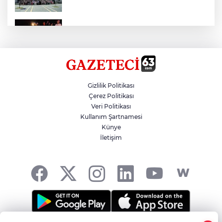
Otomobil Eşeğe Çarptı 4 Yaralı
Siverek’te Mahmut Gülel Dönemi
Gizlilik Politikası
Çerez Politikası
Veri Politikası
Filistin Konvoyuna Coşkulu Karşılama
Kullanım Şartnamesi
Künye
İletişim
Kazada 1 Kişi Öldü, 1 Kişi Yaralandı