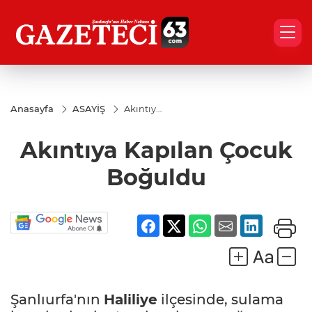
Anasayfa
ASAYİŞ
Akıntıya
Kapılan
Çocuk
Akıntıya Kapılan Çocuk
Boğuldu
Boğuldu
Şanlıurfa'nın
Haliliye
ilçesinde, sulama