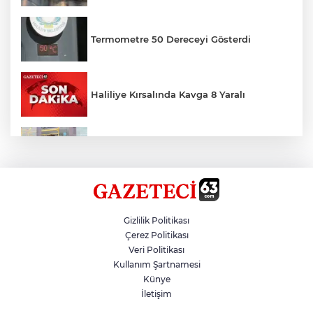
Termometre 50 Dereceyi Gösterdi
Haliliye Kırsalında Kavga 8 Yaralı
Toplu Taşımada Klima Denetimleri
Hikmet Başak’tan Ulaşım Çalışması
Gizlilik Politikası
Çerez Politikası
Veri Politikası
Sezon 18 Ağustos'ta Başlayacak
Kullanım Şartnamesi
Künye
İletişim
LGS Yerleştirme Sonuçları Açıklandı