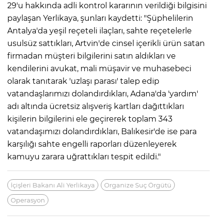
29'u hakkında adli kontrol kararının verildiği bilgisini
paylaşan Yerlikaya, şunları kaydetti: "Şüphelilerin
Antalya'da yeşil reçeteli ilaçları, sahte reçetelerle
usulsüz sattıkları, Artvin'de cinsel içerikli ürün satan
firmadan müşteri bilgilerini satın aldıkları ve
kendilerini avukat, mali müşavir ve muhasebeci
olarak tanıtarak 'uzlaşı parası' talep edip
vatandaşlarımızı dolandırdıkları, Adana'da 'yardım'
adı altında ücretsiz alışveriş kartları dağıttıkları
kişilerin bilgilerini ele geçirerek toplam 343
vatandaşımızı dolandırdıkları, Balıkesir'de ise para
karşılığı sahte engelli raporları düzenleyerek
kamuyu zarara uğrattıkları tespit edildi."
İçişleri Bakanı Ali Yerlikaya
Organize Suç Örgütü
Operasyon