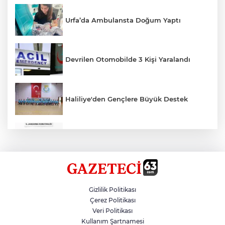
Urfa’da Ambulansta Doğum Yaptı
Devrilen Otomobilde 3 Kişi Yaralandı
Haliliye'den Gençlere Büyük Destek
Çok Sayıda Ürün Ele Geçirildi
Hikmet Başak’tan Ulaşım Çalışması
Gizlilik Politikası
Çerez Politikası
Veri Politikası
Atatürk Bulvarında Asfalt Yenileniyor
Kullanım Şartnamesi