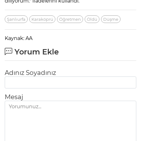
diliyorum." ifadelerini kullandı.
Şanlıurfa
Karaköprü
Öğretmen
Öldü
Düşme
Kaynak: AA
Yorum Ekle
Adınız Soyadınız
Mesaj