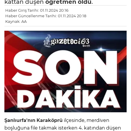
kattan düşen
öğretmen
öldü
.
Haber Giriş Tarihi: 01.11.2024 20:16
Haber Güncellenme Tarihi: 01.11.2024 20:18
Kaynak: AA
Şanlıurfa'nın
Karaköprü
ilçesinde, merdiven
boşluğuna file takmak isterken 4. katından düşen