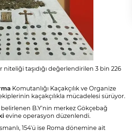
 niteliği taşıdığı değerlendirilen 3 bin 226
rma
Komutanlığı Kaçakçılık ve Organize
iplerinin kaçakçılıkla mücadelesi sürüyor.
ğı belirlenen B.Y'nin merkez Gökçebağ
ki
evine operasyon düzenlendi.
Osmanlı, 154'ü ise Roma dönemine ait