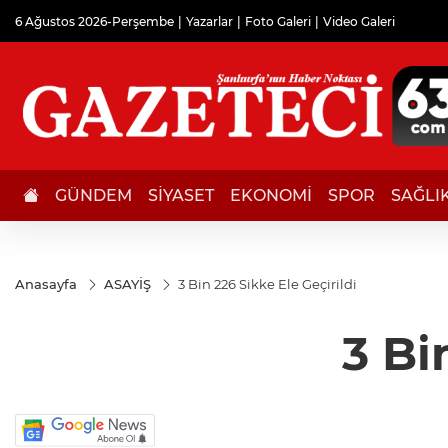
6 Ağustos 2026-Perşembe
Yazarlar
Foto Galeri
Video Galeri
GÜNDEM
SİYASET
EKONOMİ
SPOR
SAĞLI
Anasayfa
ASAYİŞ
3 Bin 226 Sikke Ele Geçirildi
3 Bi