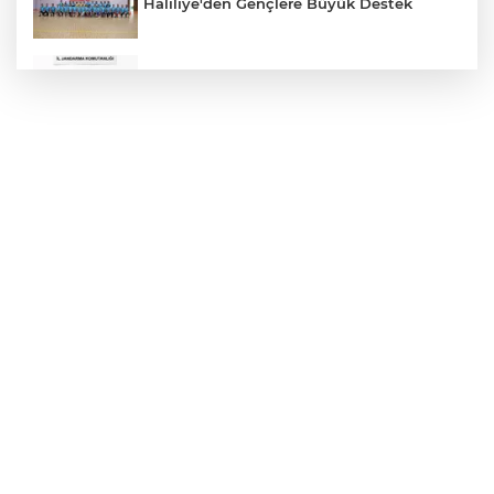
Haliliye'den Gençlere Büyük Destek
Çok Sayıda Ürün Ele Geçirildi
Hikmet Başak’tan Ulaşım Çalışması
Atatürk Bulvarında Asfalt Yenileniyor
Gazze'de Soykırım Devam Ediyor