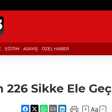
K
EĞİTİM
ASAYİŞ
ÖZEL HABER
n 226 Sikke Ele Geçi