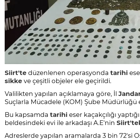
Siirt'te
düzenlenen operasyonda
tarihi
eser
sikke
ve çeşitli objeler ele geçirildi.
Valilikten yapılan açıklamaya göre, İl
Janda
Suçlarla Mücadele (KOM) Şube Müdürlüğü ek
Bu kapsamda
tarihi
eser kaçakçılığı yaptı
beldesindeki evi ile arkadaşı A.E'nin
Siirt'te
Adreslerde yapılan aramalarda 3 bin 72'si 