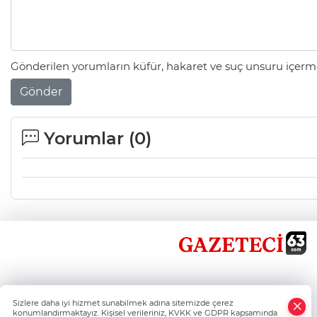
Gönderilen yorumların küfür, hakaret ve suç unsuru içerme
Gönder
Yorumlar (
0
)
×
Sizlere daha iyi hizmet sunabilmek adına sitemizde çerez
Whatsapp
konumlandırmaktayız. Kişisel verileriniz, KVKK ve GDPR kapsamında