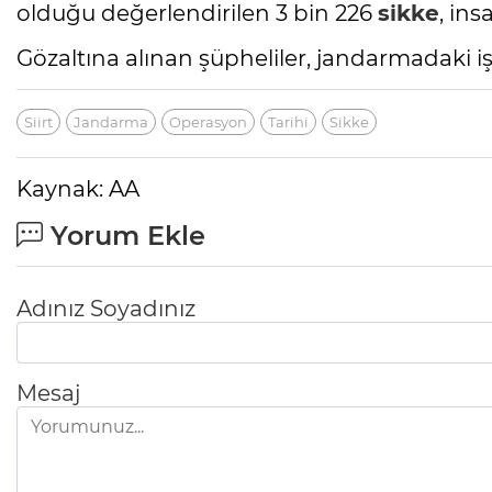
olduğu değerlendirilen 3 bin 226
sikke
, ins
Gözaltına alınan şüpheliler, jandarmadaki iş
Siirt
Jandarma
Operasyon
Tarihi
Sikke
Kaynak: AA
Yorum Ekle
Adınız Soyadınız
Mesaj