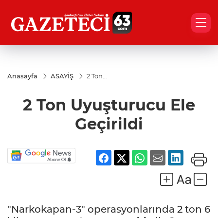
Anasayfa
ASAYİŞ
2 Ton
Uyuşturucu
Ele
2 Ton Uyuşturucu Ele
Geçirildi
Geçirildi
"Narkokapan-3" operasyonlarında 2 ton 6