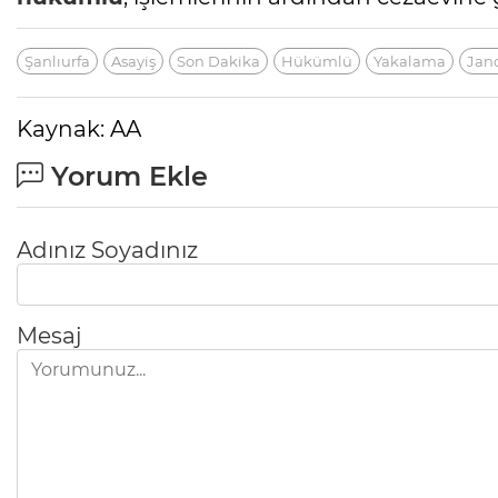
Şanlıurfa
Asayiş
Son Dakika
Hükümlü
Yakalama
Jan
Kaynak: AA
Yorum Ekle
Adınız Soyadınız
Mesaj