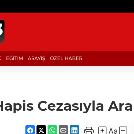
K
EĞİTİM
ASAYİŞ
ÖZEL HABER
 Hapis Cezasıyla Ar