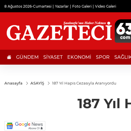
8 Ağustos 2026-Cumartesi
Yazarlar
Foto Galeri
Video Galeri
GÜNDEM
SİYASET
EKONOMİ
SPOR
SAĞLI
Anasayfa
ASAYİŞ
187 Yıl Hapis Cezasıyla Aranıyordu
187 Yıl