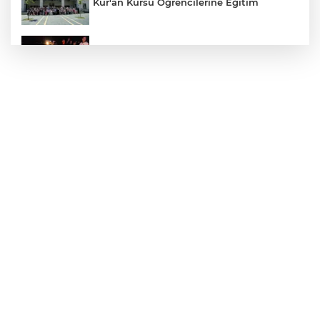
Kur'an Kursu Öğrencilerine Eğitim
Otomobil Eşeğe Çarptı 4 Yaralı
Siverek’te Mahmut Gülel Dönemi
Filistin Konvoyuna Coşkulu Karşılama
Kazada 1 Kişi Öldü, 1 Kişi Yaralandı