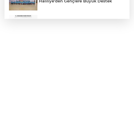
Haliliye'den Gençlere Büyük Destek
Çok Sayıda Ürün Ele Geçirildi
Hikmet Başak’tan Ulaşım Çalışması
Atatürk Bulvarında Asfalt Yenileniyor
Gazze'de Soykırım Devam Ediyor