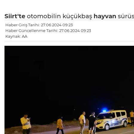
Siirt'te
otomobilin küçükbaş
hayvan
sürüs
Haber Giriş Tarihi: 27.06.2024 09:23
Haber Güncellenme Tarihi: 27.06.2024 09:23
Kaynak: AA