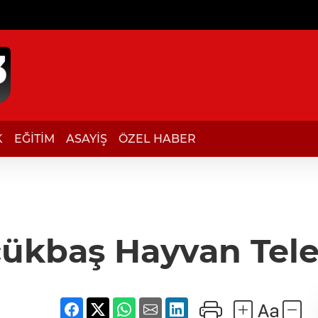
K
EĞİTİM
ASAYİŞ
ÖZEL HABER
çükbaş Hayvan Tele