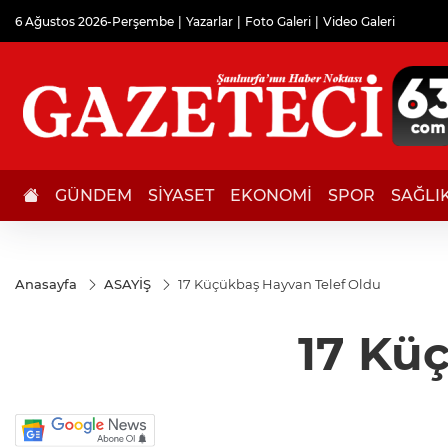
6 Ağustos 2026-Perşembe
Yazarlar
Foto Galeri
Video Galeri
GÜNDEM
SİYASET
EKONOMİ
SPOR
SAĞLI
Anasayfa
ASAYİŞ
17 Küçükbaş Hayvan Telef Oldu
17 Kü