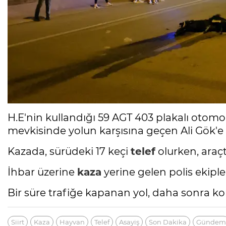
H.E'nin kullandığı 59 AGT 403 plakalı otomo
mevkisinde yolun karşısına geçen Ali Gök'e 
Kazada, sürüdeki 17 keçi
telef
olurken, araçt
İhbar üzerine
kaza
yerine gelen polis ekiple
Bir süre trafiğe kapanan yol, daha sonra kont
Siirt
Kaza
Hayvan
Telef
Asayiş
Son Dakika
Gündem