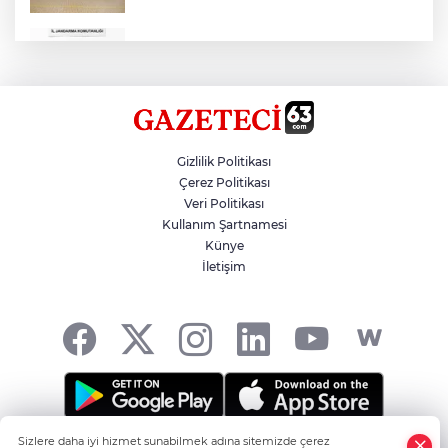
Çok Sayıda Ürün Ele Geçirildi
Hikmet Başak’tan Ulaşım Çalışması
Gizlilik Politikası
Çerez Politikası
Veri Politikası
Atatürk Bulvarında Asfalt Yenileniyor
Kullanım Şartnamesi
Künye
İletişim
Gazze'de Soykırım Devam Ediyor
Sizlere daha iyi hizmet sunabilmek adına sitemizde çerez