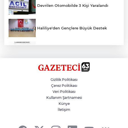
Devrilen Otomobilde 3 Kişi Yaralandı
Haliliye'den Gençlere Büyük Destek
Çok Sayıda Ürün Ele Geçirildi
Hikmet Başak’tan Ulaşım Çalışması
Gizlilik Politikası
Çerez Politikası
Veri Politikası
Atatürk Bulvarında Asfalt Yenileniyor
Kullanım Şartnamesi
Künye
İletişim
Gazze'de Soykırım Devam Ediyor