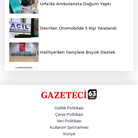
Urfa’da Ambulansta Doğum Yaptı
Devrilen Otomobilde 3 Kişi Yaralandı
Haliliye'den Gençlere Büyük Destek
Çok Sayıda Ürün Ele Geçirildi
Hikmet Başak’tan Ulaşım Çalışması
Gizlilik Politikası
Çerez Politikası
Veri Politikası
Atatürk Bulvarında Asfalt Yenileniyor
Kullanım Şartnamesi
Künye