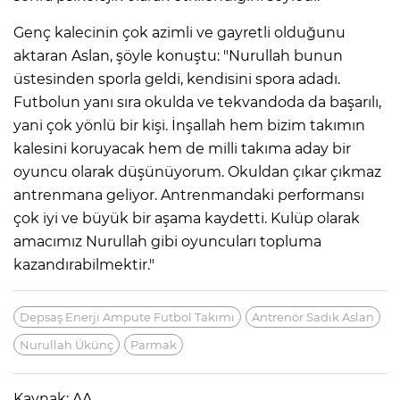
Genç kalecinin çok azimli ve gayretli olduğunu
aktaran Aslan, şöyle konuştu: "Nurullah bunun
üstesinden sporla geldi, kendisini spora adadı.
Futbolun yanı sıra okulda ve tekvandoda da başarılı,
yani çok yönlü bir kişi. İnşallah hem bizim takımın
kalesini koruyacak hem de milli takıma aday bir
oyuncu olarak düşünüyorum. Okuldan çıkar çıkmaz
antrenmana geliyor. Antrenmandaki performansı
çok iyi ve büyük bir aşama kaydetti. Kulüp olarak
amacımız Nurullah gibi oyuncuları topluma
kazandırabilmektir."
Depsaş Enerji Ampute Futbol Takımı
Antrenör Sadık Aslan
Nurullah Ükünç
Parmak
Kaynak: AA