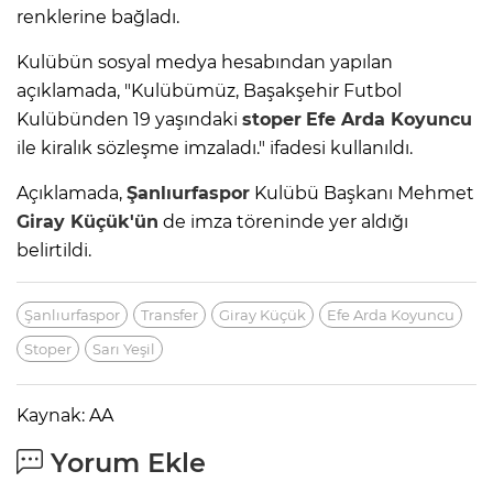
renklerine bağladı.
Kulübün sosyal medya hesabından yapılan
açıklamada, "Kulübümüz, Başakşehir Futbol
Kulübünden 19 yaşındaki
stoper
Efe Arda Koyuncu
ile kiralık sözleşme imzaladı." ifadesi kullanıldı.
Açıklamada,
Şanlıurfaspor
Kulübü Başkanı Mehmet
Giray Küçük'ün
de imza töreninde yer aldığı
belirtildi.
Şanlıurfaspor
Transfer
Giray Küçük
Efe Arda Koyuncu
Stoper
Sarı Yeşil
Kaynak: AA
Yorum Ekle