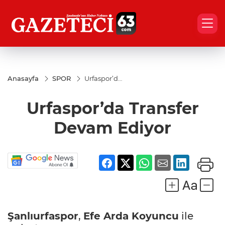
Anasayfa
SPOR
Urfaspor’da
Transfer
Devam
Urfaspor’da Transfer
Ediyor
Devam Ediyor
Şanlıurfaspor
,
Efe Arda Koyuncu
ile