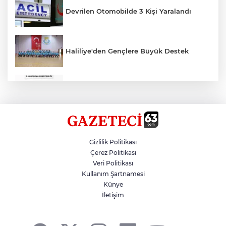
Devrilen Otomobilde 3 Kişi Yaralandı
Haliliye'den Gençlere Büyük Destek
Çok Sayıda Ürün Ele Geçirildi
Hikmet Başak’tan Ulaşım Çalışması
Gizlilik Politikası
Çerez Politikası
Veri Politikası
Atatürk Bulvarında Asfalt Yenileniyor
Kullanım Şartnamesi
Künye
İletişim
Gazze'de Soykırım Devam Ediyor