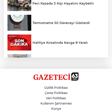
Feci Kazada 3 Kişi Hayatını Kaybetti
Termometre 50 Dereceyi Gösterdi
Haliliye Kırsalında Kavga 8 Yaralı
Toplu Taşımada Klima Denetimleri
Hikmet Başak’tan Ulaşım Çalışması
Gizlilik Politikası
Çerez Politikası
Veri Politikası
Sezon 18 Ağustos'ta Başlayacak
Kullanım Şartnamesi
Künye