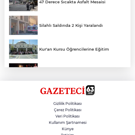
47 Derece Sıcakta Asfalt Mesaisi
Silahlı Saldırıda 2 Kişi Yaralandı
Kur'an Kursu Öğrencilerine Eğitim
Otomobil Eşeğe Çarptı 4 Yaralı
Siverek’te Mahmut Gülel Dönemi
Gizlilik Politikası
Çerez Politikası
Veri Politikası
Filistin Konvoyuna Coşkulu Karşılama
Kullanım Şartnamesi
Künye