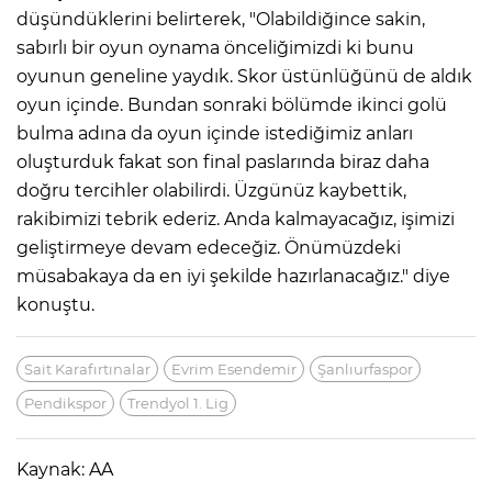
düşündüklerini belirterek, "Olabildiğince sakin,
sabırlı bir oyun oynama önceliğimizdi ki bunu
oyunun geneline yaydık. Skor üstünlüğünü de aldık
oyun içinde. Bundan sonraki bölümde ikinci golü
bulma adına da oyun içinde istediğimiz anları
oluşturduk fakat son final paslarında biraz daha
doğru tercihler olabilirdi. Üzgünüz kaybettik,
rakibimizi tebrik ederiz. Anda kalmayacağız, işimizi
geliştirmeye devam edeceğiz. Önümüzdeki
müsabakaya da en iyi şekilde hazırlanacağız." diye
konuştu.
Sait Karafırtınalar
Evrim Esendemir
Şanlıurfaspor
Pendikspor
Trendyol 1. Lig
Kaynak: AA