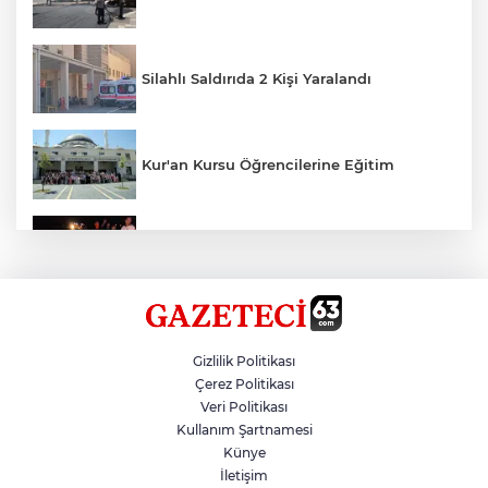
Silahlı Saldırıda 2 Kişi Yaralandı
Kur'an Kursu Öğrencilerine Eğitim
Otomobil Eşeğe Çarptı 4 Yaralı
Siverek’te Mahmut Gülel Dönemi
Gizlilik Politikası
Çerez Politikası
Veri Politikası
Filistin Konvoyuna Coşkulu Karşılama
Kullanım Şartnamesi
Künye
İletişim