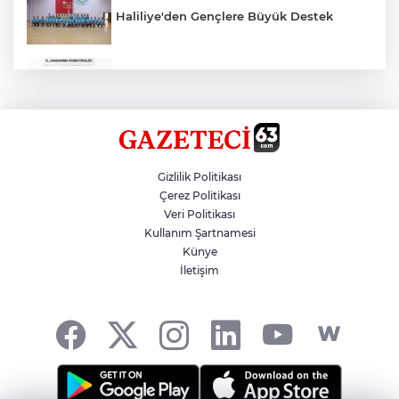
Haliliye'den Gençlere Büyük Destek
Çok Sayıda Ürün Ele Geçirildi
Hikmet Başak’tan Ulaşım Çalışması
Gizlilik Politikası
Çerez Politikası
Veri Politikası
Atatürk Bulvarında Asfalt Yenileniyor
Kullanım Şartnamesi
Künye
İletişim
Gazze'de Soykırım Devam Ediyor