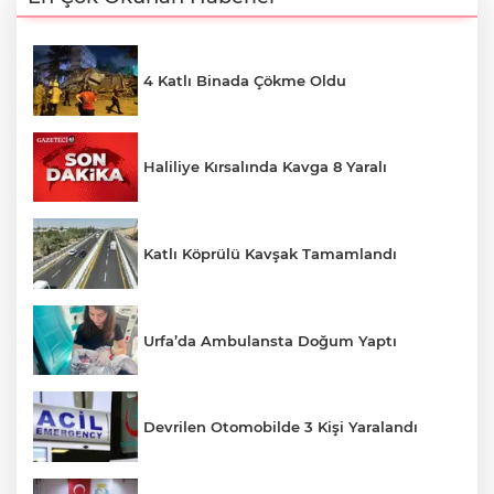
4 Katlı Binada Çökme Oldu
Haliliye Kırsalında Kavga 8 Yaralı
Katlı Köprülü Kavşak Tamamlandı
Urfa’da Ambulansta Doğum Yaptı
Devrilen Otomobilde 3 Kişi Yaralandı