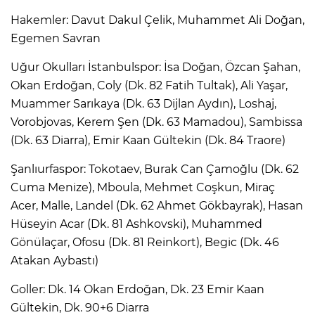
Hakemler: Davut Dakul Çelik, Muhammet Ali Doğan,
Egemen Savran
Uğur Okulları İstanbulspor: İsa Doğan, Özcan Şahan,
Okan Erdoğan, Coly (Dk. 82 Fatih Tultak), Ali Yaşar,
Muammer Sarıkaya (Dk. 63 Dijlan Aydın), Loshaj,
Vorobjovas, Kerem Şen (Dk. 63 Mamadou), Sambissa
(Dk. 63 Diarra), Emir Kaan Gültekin (Dk. 84 Traore)
Şanlıurfaspor: Tokotaev, Burak Can Çamoğlu (Dk. 62
Cuma Menize), Mboula, Mehmet Coşkun, Miraç
Acer, Malle, Landel (Dk. 62 Ahmet Gökbayrak), Hasan
Hüseyin Acar (Dk. 81 Ashkovski), Muhammed
Gönülaçar, Ofosu (Dk. 81 Reinkort), Begic (Dk. 46
Atakan Aybastı)
Goller: Dk. 14 Okan Erdoğan, Dk. 23 Emir Kaan
Gültekin, Dk. 90+6 Diarra