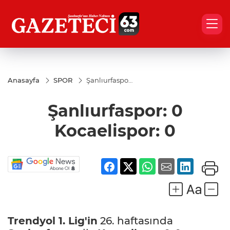
Anasayfa
SPOR
Şanlıurfaspor:
0
Kocaelispor:
Şanlıurfaspor: 0
0
Kocaelispor: 0
Trendyol 1. Lig'in
26. haftasında