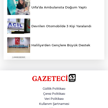
Urfa’da Ambulansta Doğum Yaptı
Devrilen Otomobilde 3 Kişi Yaralandı
Haliliye'den Gençlere Büyük Destek
Çok Sayıda Ürün Ele Geçirildi
Hikmet Başak’tan Ulaşım Çalışması
Gizlilik Politikası
Çerez Politikası
Veri Politikası
Atatürk Bulvarında Asfalt Yenileniyor
Kullanım Şartnamesi