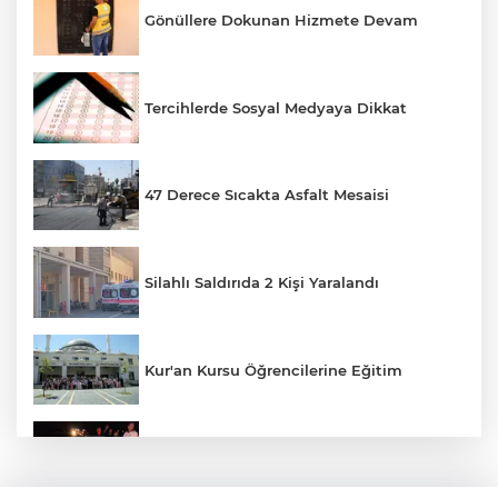
Gönüllere Dokunan Hizmete Devam
Tercihlerde Sosyal Medyaya Dikkat
47 Derece Sıcakta Asfalt Mesaisi
Silahlı Saldırıda 2 Kişi Yaralandı
Kur'an Kursu Öğrencilerine Eğitim
Otomobil Eşeğe Çarptı 4 Yaralı